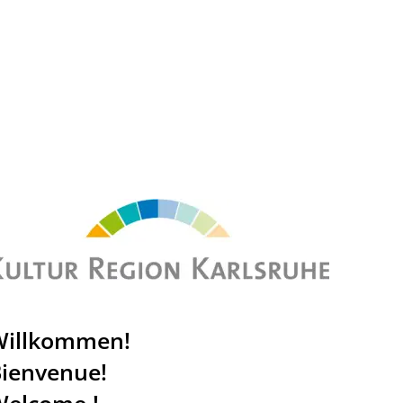
g
Service
Willkommen!
ienvenue!