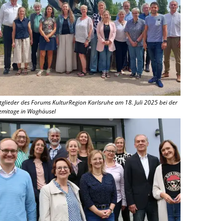
tglieder des Forums KulturRegion Karlsruhe am 18. Juli 2025 bei der
emitage in Waghäusel