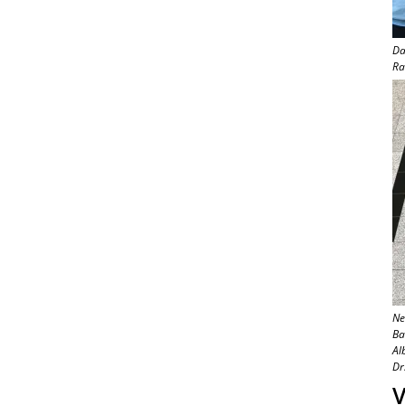
Da
Ra
Ne
Ba
Al
Dr
V