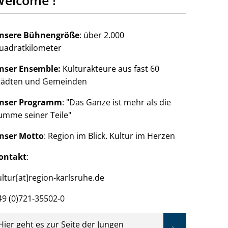
elcome !
nsere Bühnengröße
: über 2.000
uadratkilometer
nser Ensemble:
Kulturakteure aus fast 60
tädten und Gemeinden
nser Programm
: "Das Ganze ist mehr als die
umme seiner Teile"
nser Motto
: Region im Blick. Kultur im Herzen
ontakt
:
ultur[at]region-karlsruhe.de
49 (0)721-35502-0
Hier geht es zur Seite der Jungen